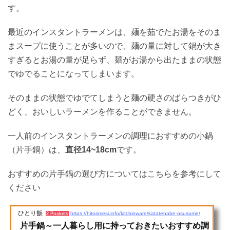
す。
最近のインスタントラーメンは、麺を茹でたお湯をそのま
まスープに使うことが多いので、麺の量に対して鍋が大き
すぎるとお湯の量が足らず、麺がお湯から出たままの状態
でゆでることになってしまいます。
そのままの状態でゆでてしまうと麺の硬さのばらつきがひ
どく、おいしいラーメンを作ることができません。
一人前のインスタントラーメンの調理におすすめの小鍋
（片手鍋）は、
直径14~18cm
です。
おすすめの片手鍋の選び方についてはこちらを参考にして
ください
ひとり飯
https://hitorimesi.info/kitchinware/katatenabe-osusume/
2 Pockets
片手鍋～一人暮らし用に持っておきたいおすすめ調