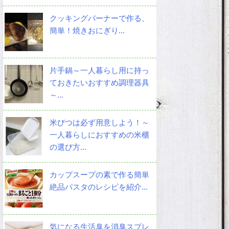
クッキングバーナーで作る、
簡単！焼きおにぎり...
片手鍋～一人暮らし用に持っ
ておきたいおすすめ調理器具
～...
米びつは必ず用意しよう！～
一人暮らしにおすすめの米櫃
の選び方...
カップスープの素で作る簡単
絶品パスタのレシピを紹介...
気になる生活臭を消臭スプレ