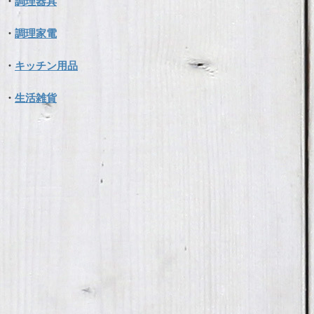
・
調理器具
・
調理家電
・
キッチン用品
・
生活雑貨