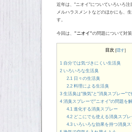
近年は、”ニオイ”についていろいろ
メルハラスメントなどのほかにも、生
す。
今回は、
”ニオイ”
の問題について対策
目次
[
隠す
]
1
自分では気づきにくい生活臭
2
いろいろな生活臭
2.1
日々の生活臭
2.2
料理による生活臭
3
生活臭は”換気”と”消臭スプレー”
4
消臭スプレーで”ニオイ”の問題を
4.1
進化する消臭スプレー
4.2
どこにでも使える消臭スプレ
4.3
いろいろな効果を持つ消臭ス
5
換気で空気を入れ替えよう