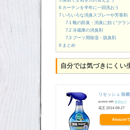
6
カーテンを半年に一回洗おう
7
いろいろな消臭スプレーや芳香剤
7.1
靴の防臭・消臭に効く”グラン
7.2
冷蔵庫の消臭剤
7.3
ブーツ用除湿・脱臭剤
8
まとめ
自分では気づきにくい
リセッシュ 除菌E
posted with
カエレバ
花王 2014-09-27
Amazon