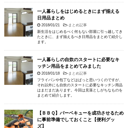
一人暮らしをはじめるときにまず揃える
日用品まとめ
2018/01/21
-
まとめ記事
新生活をはじめるべく何もない部屋に引っ越してき
たときに、まず揃えるべき日用品をまとめて紹介し
ます。
一人暮らしの自炊のスタートに必要なキ
ッチン用品をまとめてみました
2018/01/18
-
まとめ記事
フライパンや包丁などはぱっと思いつくのですが、
それ以外にも自炊のスタートに必要なキッチン用品
はまだまだあります。今回は見落としがちなものを
まとめて紹介します。
【ＢＢＱ】バーベキューを成功させるため
に事前準備でしておくこと【便利グッ
ズ】