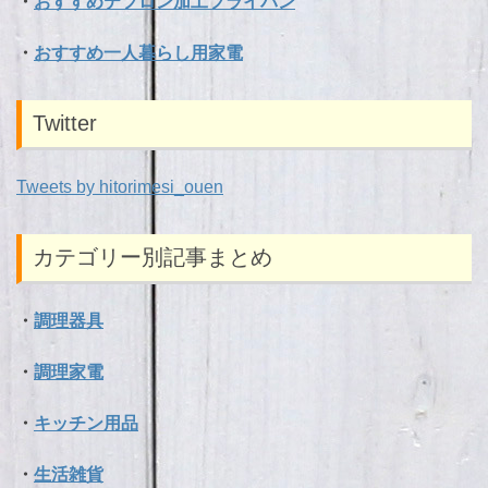
・
おすすめテフロン加工フライパン
・
おすすめ一人暮らし用家電
Twitter
Tweets by hitorimesi_ouen
カテゴリー別記事まとめ
・
調理器具
・
調理家電
・
キッチン用品
・
生活雑貨