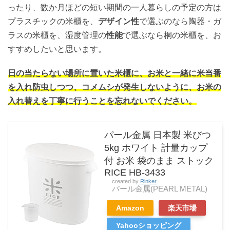
ったり、数か月ほどの短い期間の一人暮らしの予定の方は
プラスチックの米櫃を、
デザイン性
で選ぶのなら陶器・ガ
ラスの米櫃を、湿度管理の
性能
で選ぶなら桐の米櫃を、お
すすめしたいと思います。
日の当たらない場所に置いた米櫃に、お米と一緒に米当番
を入れ防虫しつつ、コメムシが発生しないように、お米の
入れ替えを丁寧に行う
ことを忘れないでください。
パール金属 日本製 米びつ
5kg ホワイト 計量カップ
付 お米 袋のまま ストック
RICE HB-3433
created by
Rinker
パール金属(PEARL METAL)
Amazon
楽天市場
Yahooショッピング