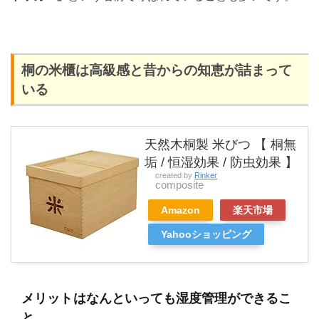
桐の米櫃は高級感と昔からの知恵が詰まって
いる
天然木桐製 米びつ 【 桐無
垢 / 恒湿効果 / 防虫効果 】
created by
Rinker
composite
Amazon
楽天市場
Yahooショッピング
メリット
はなんといっても湿度管理ができるこ
と