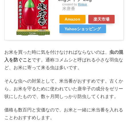
created by
Rinker
米唐番
Amazon
楽天市場
Yahooショッピング
お米を買った時に気を付けなければならないのは、
虫の混
入を防ぐこと
です。通称コメムシと呼ばれる小さな羽虫な
ど、お米に寄って来る虫は多いです。
そんな虫への対策として、米当番がおすすめです。古くか
ら、お米を守るために使われていた唐辛子の成分をゼリー
状にしたもので、数ヶ月間しっかり防虫してくれます。
価格も数百円と安価なので、お米と一緒に米当番を入れる
ことわおすすめします。