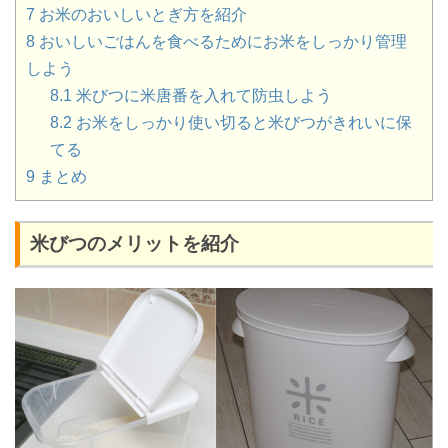
7
お米のおいしいとぎ方を紹介
8
おいしいごはんを食べるためにお米をしっかり管理
しよう
8.1
米びつに米唐番を入れて防虫しよう
8.2
お米をしっかり使い切ると米びつがきれいに保
てる
9
まとめ
米びつのメリットを紹介