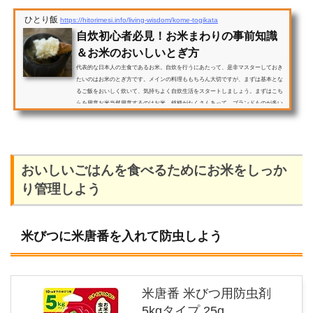
ひとり飯
https://hitorimesi.info/living-wisdom/kome-togikata
自炊初心者必見！お米まわりの事前知識
＆お米のおいしいとぎ方
代表的な日本人の主食であるお米。自炊を行うにあたって、是非マスターしておき
たいのはお米のとぎ方です。メインの料理ももちろん大切ですが、まずは基本とな
るご飯をおいしく炊いて、気持ちよく自炊生活をスタートしましょう。まずはこち
らを用意お米当然用意するのはお米。銘柄がたくさんあって、ブランドものが多い
ので、最初に買う時に迷ってしまうかもしれません。そんなときは以下の点を参考
にしてください。自炊に慣れていないうちは、食べきれなかったり、保存方法を誤
ったりするおそれがあるので、小さ目のサイズ（３～５kg...
おいしいごはんを食べるためにお米をしっか
り管理しよう
米びつに米唐番を入れて防虫しよう
米唐番 米びつ用防虫剤
5kgタイプ 25g