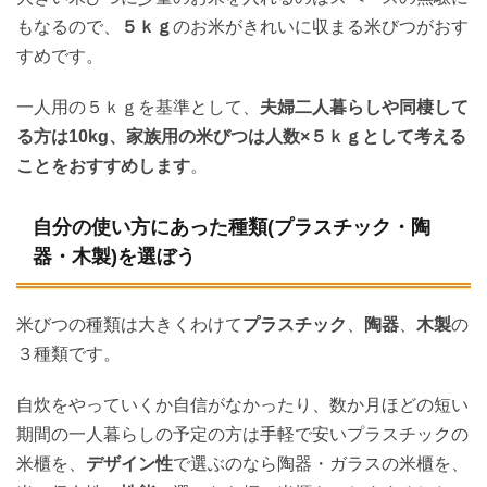
もなるので、
５ｋｇ
のお米がきれいに収まる米びつがおす
すめです。
一人用の５ｋｇを基準として、
夫婦二人暮らしや同棲して
る方は10kg、家族用の米びつは人数×５ｋｇとして考える
ことをおすすめします
。
自分の使い方にあった種類(プラスチック・陶
器・木製)を選ぼう
米びつの種類は大きくわけて
プラスチック
、
陶器
、
木製
の
３種類です。
自炊をやっていくか自信がなかったり、数か月ほどの短い
期間の一人暮らしの予定の方は手軽で安いプラスチックの
米櫃を、
デザイン性
で選ぶのなら陶器・ガラスの米櫃を、