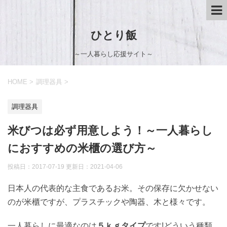
ひとり飯
～一人暮らし応援サイト～
HOME
>
調理器具
>
調理器具
米びつは必ず用意しよう！～一人暮らし
におすすめの米櫃の選び方～
投稿日：2017-07-19 更新日：
2021-04-06
日本人の代表的な主食であるお米。その保存に欠かせない
のが米櫃ですが、プラスチックや陶器、木と様々です。
一人暮らしに最適なのは
５ｋｇタイプ
です!どういう種類