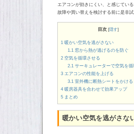
エアコンが効きにくい、と感じている
故障や買い替えを検討する前に是非試
目次
[
隠す
]
1
暖かい空気を逃がさない
1.1
窓から熱が逃げるのを防ぐ
2
空気を循環させる
2.1
サーキュレーターで空気を循
3
エアコンの性能を上げる
3.1
室外機に断熱シートをかける
4
暖房器具を合わせて効果アップ
5
まとめ
暖かい空気を逃がさな