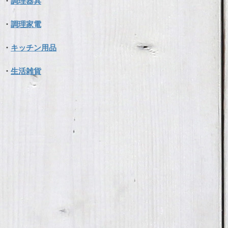
・
調理器具
・
調理家電
・
キッチン用品
・
生活雑貨