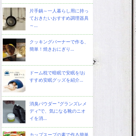
片手鍋～一人暮らし用に持っ
ておきたいおすすめ調理器具
～...
クッキングバーナーで作る、
簡単！焼きおにぎり...
ドーム枕で暗眠で安眠を!お
すすめ安眠グッズを紹介...
消臭パウダー ”グランズレメ
ディ”で、気になる靴のニオ
イを消...
カップスープの素で作る簡単