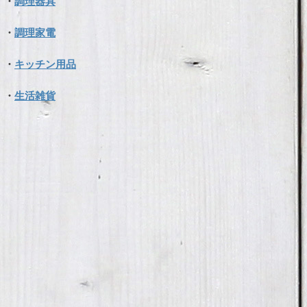
・
調理器具
・
調理家電
・
キッチン用品
・
生活雑貨