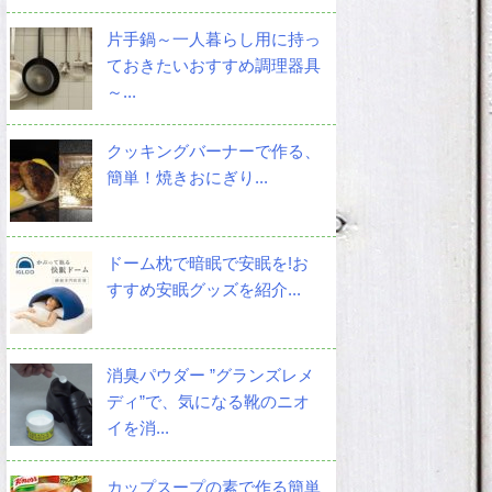
片手鍋～一人暮らし用に持っ
ておきたいおすすめ調理器具
～...
クッキングバーナーで作る、
簡単！焼きおにぎり...
ドーム枕で暗眠で安眠を!お
すすめ安眠グッズを紹介...
消臭パウダー ”グランズレメ
ディ”で、気になる靴のニオ
イを消...
カップスープの素で作る簡単