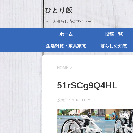
ひとり飯
～一人暮らし応援サイト～
ホーム
投稿一覧
生活雑貨・家具家電
暮らしの知恵
HOME
>
51rSCg9Q4HL
投稿日：
2018-09-15