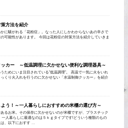
対策方法を紹介
わかに騒がれる「花粉症」。なった人にしかわからないあの辛さで
の可能性があります。 今回は花粉症の対策方法を紹介していきま
クッカー ～低温調理に欠かせない便利な調理器具～
うためにいま注目されている”低温調理”。 高温で一気に火をいれ
じっくり火入れを行うのに欠かせない「水温制御クッカー」を紹介
しよう！～一人暮らしにおすすめの米櫃の選び方～
であるお米。その保存に欠かせないのが米櫃ですが、プラスチック
 一人暮らしに最適なのは５ｋｇタイプです!どういう種類のもの
は、以下におすす …