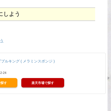
にしよう
う
ダブルキング ( メラミンスポンジ )
2-24
楽天市場