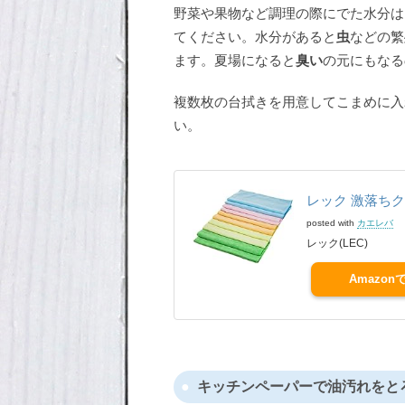
野菜や果物など調理の際にでた水分は
てください。水分があると
虫
などの繁
ます。夏場になると
臭い
の元にもなる
複数枚の台拭きを用意してこまめに入
い。
レック 激落ちク
posted with
カエレバ
レック(LEC)
Amazon
キッチンペーパーで油汚れをと