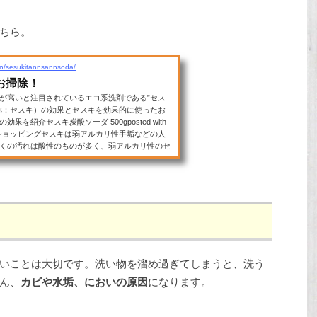
ちら。
tion/sesukitannsannsoda/
お掃除！
が高いと注目されているエコ系洗剤である”セス
称：セスキ）の効果とセスキを効果的に使ったお
紹介セスキ炭酸ソーダ 500gposted with
ooショッピングセスキは弱アルカリ性手垢などの人
くの汚れは酸性のものが多く、弱アルカリ性のセ
においなどの気になる酸っぱ...
いことは大切です。洗い物を溜め過ぎてしまうと、洗う
ん、
カビや水垢、においの原因
になります。