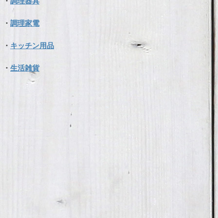
・
調理器具
・
調理家電
・
キッチン用品
・
生活雑貨