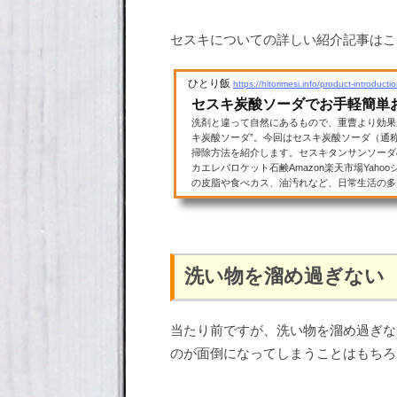
セスキについての詳しい紹介記事はこ
ひとり飯
https://hitorimesi.info/product-introduc
セスキ炭酸ソーダでお手軽簡単
洗剤と違って自然にあるもので、重曹より効果
キ炭酸ソーダ”。今回はセスキ炭酸ソーダ（通
掃除方法を紹介します。セスキタンサンソーダの効果を
カエレバロケット石鹸Amazon楽天市場Yah
の皮脂や食べカス、油汚れなど、日常生活の多
スキで効果的に落とすことができます。汗や足の
洗い物を溜め過ぎない
当たり前ですが、洗い物を溜め過ぎな
のが面倒になってしまうことはもちろ