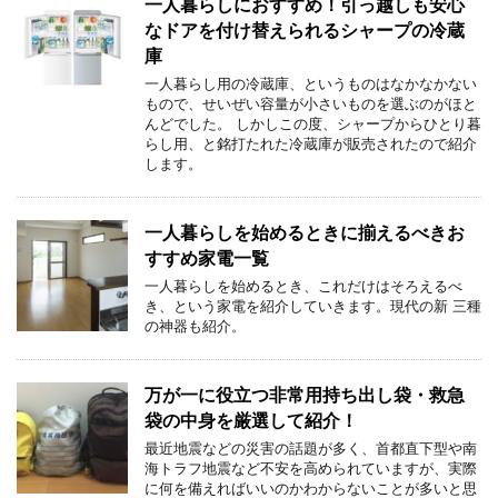
一人暮らしにおすすめ！引っ越しも安心
なドアを付け替えられるシャープの冷蔵
庫
一人暮らし用の冷蔵庫、というものはなかなかない
もので、せいぜい容量が小さいものを選ぶのがほと
んどでした。 しかしこの度、シャープからひとり暮
らし用、と銘打たれた冷蔵庫が販売されたので紹介
します。
一人暮らしを始めるときに揃えるべきお
すすめ家電一覧
一人暮らしを始めるとき、これだけはそろえるべ
き、という家電を紹介していきます。現代の新 三種
の神器も紹介。
万が一に役立つ非常用持ち出し袋・救急
袋の中身を厳選して紹介！
最近地震などの災害の話題が多く、首都直下型や南
海トラフ地震など不安を高められていますが、実際
に何を備えればいいのかわからないことが多いと思