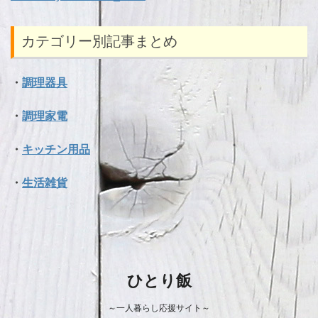
カテゴリー別記事まとめ
・
調理器具
・
調理家電
・
キッチン用品
・
生活雑貨
ひとり飯
～一人暮らし応援サイト～