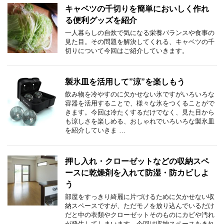
キャベツの千切りを簡単においしく作れ
る便利グッズを紹介
一人暮らしの自炊で気になる栄養バランスや食事の
見た目。その問題を解決してくれる、キャベツの千
切りについて今回はご紹介していきます。
製氷皿を活用して”涼”を楽しもう
飲み物を冷やすのに欠かせない氷ですがいろいろな
容器を活用することで、様々な氷をつくることがで
きます。今回は冷たくするだけでなく、見た目から
も涼しさを楽しめる、おしゃれでいろいろな製氷皿
を紹介していきま …
押し入れ・クローゼットなどの収納スペ
ースに乾燥剤を入れて防湿・防カビしよ
う
部屋をすっきり綺麗に片づけるために欠かせない収
納スペースですが、ただモノを放り込んでいるだけ
だと中の衣類やクローゼットそのものにカビや汚れ
が発生してしまいます。今回は収納スペースをきれ