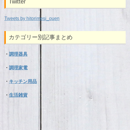
Twitter
Tweets by hitorimesi_ouen
カテゴリー別記事まとめ
・
調理器具
・
調理家電
・
キッチン用品
・
生活雑貨