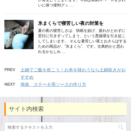
いに保つ便利グッ …
氷まくらで寝苦しい夜の対策を
夏の夜の寝苦しさは、快眠を妨げ、疲れがとれずに
翌日に引きずってしまう、という悪循環を引き起こ
してしまいます。 そんな暑苦しい夜とおさらばする
ための商品が、”氷まくら”、です。古典的かと思わ
れるかもしれ …
PREV
土鍋でご飯を炊こう！お米を味わうなら土鍋炊きがお
すすめ
NEXT
簡単 ステーキ用ソースの作り方
サイト内検索