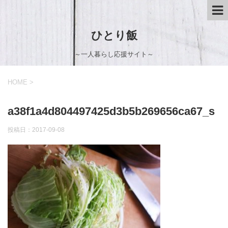
ひとり飯
～一人暮らし応援サイト～
HOME
>
a38f1a4d804497425d3b5b269656ca67_s
投稿日：
2017-09-08