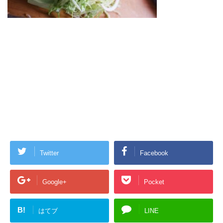
Twitter
Facebook
Google+
Pocket
B!
はてブ
LINE