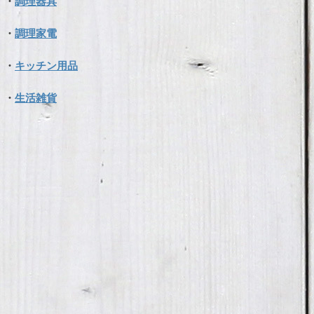
・
調理器具
・
調理家電
・
キッチン用品
・
生活雑貨