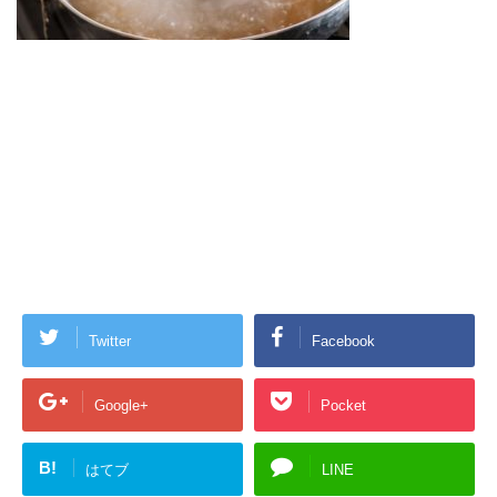
Twitter
Facebook
Google+
Pocket
B!
はてブ
LINE