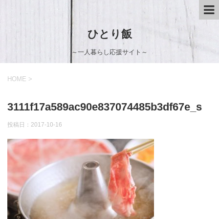
ひとり飯
～一人暮らし応援サイト～
HOME
>
3111f17a589ac90e837074485b3df67e_s
投稿日：
2017-10-16