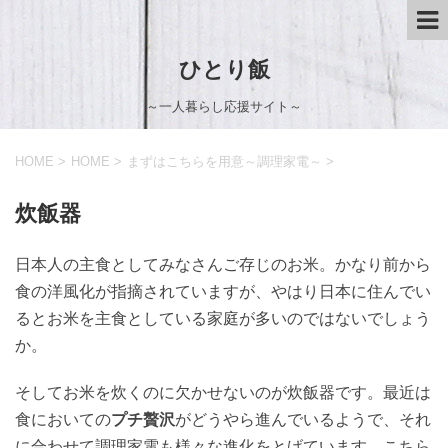
ひとり飯
～一人暮らし応援サイト～
HOME
>
HOME
>
まずはこちらを用意～調理家電～
>
炊飯器
日本人の主食としてみなさんご存じのお米。かなり前から
食の洋風化が指摘されていますが、やはり日本に住んでい
るとお米を主食としている家庭が多いのではないでしょう
か。
そしてお米を炊くのに欠かせないのが炊飯器です。最近は
食においての
プチ贅沢
がどうやら進んでいるようで、それ
に合わせて調理家電も様々な進化をとげています。こちら